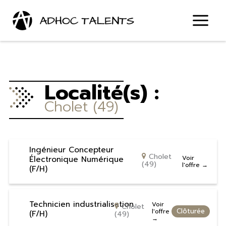
Aller
au
contenu
Localité(s) :
Cholet (49)
Ingénieur Concepteur
Cholet
Électronique Numérique
Voir
(49)
l'offre
(F/H)
Technicien industrialisation
Voir
Cholet
Clôturée
l'offre
(F/H)
(49)