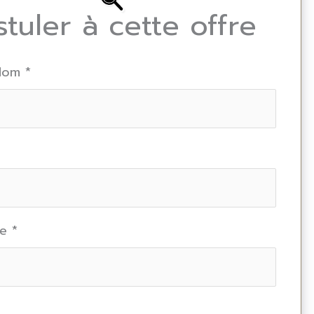
stuler à cette offre
 Nom
*
ne
*