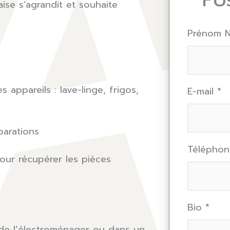
ise s’agrandit et souhaite
Prénom
appareils : lave-linge, frigos,
E-mail
*
parations
Télépho
our récupérer les pièces
Bio
*
de l’électroménager ou dans un