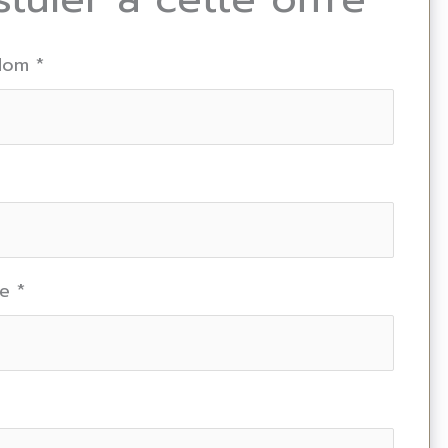
 Nom
*
ne
*