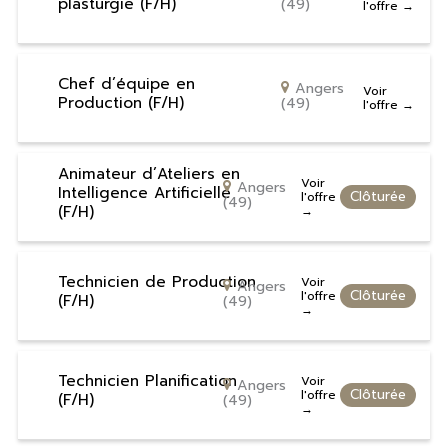
plasturgie (F/H)
(49)
l'offre
Chef d’équipe en
Angers
Voir
Production (F/H)
(49)
l'offre
Animateur d’Ateliers en
Voir
Angers
Intelligence Artificielle
Clôturée
l'offre
(49)
(F/H)
Technicien de Production
Voir
Angers
Clôturée
l'offre
(F/H)
(49)
Technicien Planification
Voir
Angers
Clôturée
l'offre
(F/H)
(49)